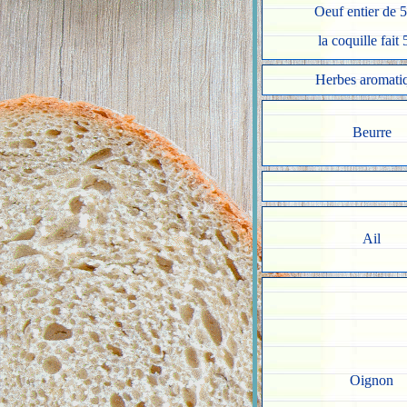
Oeuf entier de 5
la coquille fait 
Herbes aromati
Beurre
Ail
Oignon