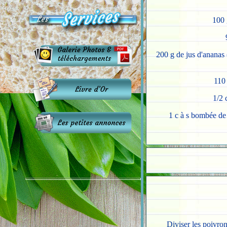
100 
200 g de jus d'ananas 
110 
1/2 
1 c à s bombée de 
Diviser les poivron