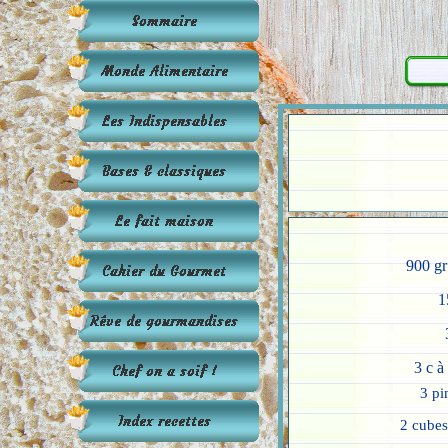
900 gr
1
3 c à
3 pi
2 cubes