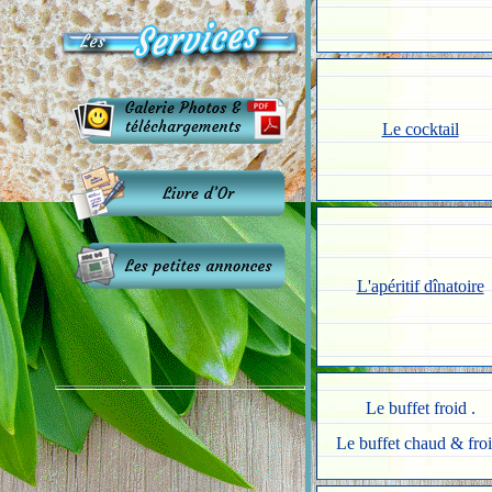
Le cocktail
L'apéritif dînatoire
Le buffet froid .
Le buffet chaud & froi